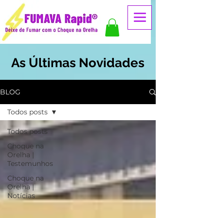
As Últimas Novidades
BLOG
Todos posts
Todos posts
Choque na
Orelha |
Testemunhos
Choque na
Orelha |
Notícias