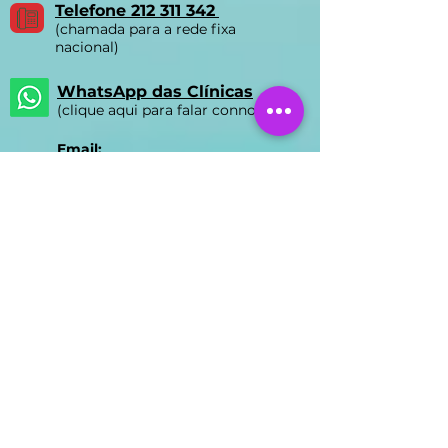
nacional)
Telefone 212 311 342
(chamada para a rede fixa
nacional)
WhatsApp das Clínicas
(clique aqui para falar connosco)
Email:
ycls.biomedica@gmail.com
Nossas Clínicas
Clínica FUMAVA® Lisboa
Rua Prista Monteiro Nº29A
1600-792
Telheiras | Carnide |
Lisboa
Licença ERS N.º 15527/2018
Direção Clínica: Dr. Liberto
Alexandre Rodas Matos
Horário de Atendimento
Lisboa:
segunda das 8h-17h e