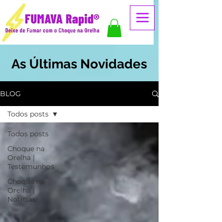
As Últimas Novidades
BLOG
Todos posts
Todos posts
Choque na
Orelha |
Testemunhos
Choque na
Orelha |
Notícias