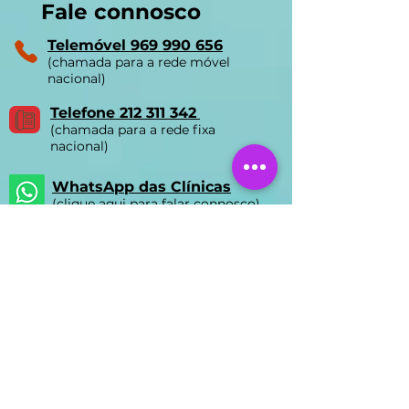
Fale connosco
Telemóvel 969 990 656
(chamada para a rede móvel
nacional)
Telefone 212 311 342
(chamada para a rede fixa
nacional)
WhatsApp das Clínicas
(clique aqui para falar connosco)
Email:
ycls.biomedica@gmail.com
Nossas Clínicas
Clínica FUMAVA® Lisboa
Rua Prista Monteiro Nº29A
1600-792
Telheiras | Carnide |