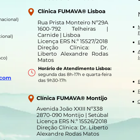
Clínica FUMAVA® Lisboa
nacional)
Rua Prista Monteiro Nº29A
1600-792 Telheiras |
Carnide | Lisboa
ional)
Licença ERS N.º 15527/2018
Direção Clínica: Dr.
Liberto Alexandre Rodas
sco)
Matos
Horário de Atendimento Lisboa:
segunda das 8h-17h e quarta-feira
.com
das 9h30-17h
P
Clínica FUMAVA® Montijo
C
Avenida João XXIII Nº338
2870-090 Montijo | Setúbal
Licença ERS N.º 15526/2018
Direção Clínica: Dr. Liberto
Alexandre Rodas Matos