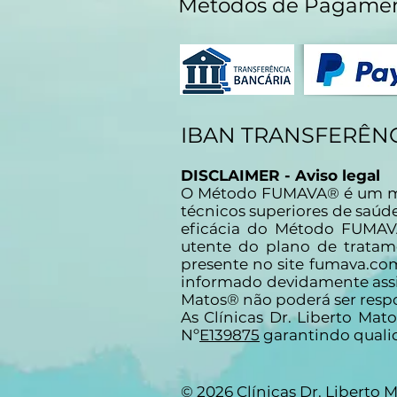
Métodos de Pagame
IBAN TRANSFERÊNC
DISCLAIMER - Aviso legal
O Método FUMAVA® é um méto
técnicos superiores de saúd
eficácia do Método FUMAV
utente do plano de tratam
presente no site fumava.co
informado devidamente assin
Matos® não poderá ser res
As Clínicas Dr. Liberto Mat
Nº
E139875
garantindo qualid
© 2026 Clínicas Dr. Liberto