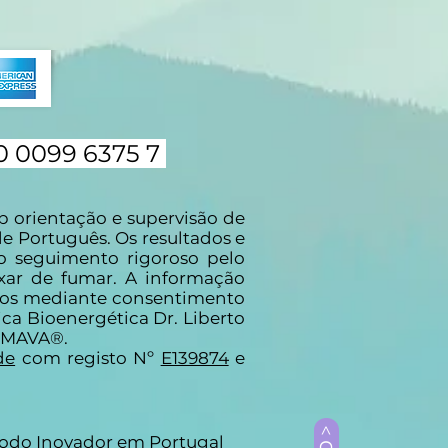
0 0099 6375 7
 orientação e supervisão de
e Português. Os resultados e
 seguimento rigoroso pelo
xar de fumar. A informação
idos mediante consentimento
ca Bioenergética Dr. Liberto
FUMAVA®.
de
com registo Nº
E139874
e
étodo Inovador em Portugal