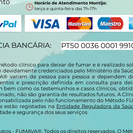
nto
Horário de Atendimento Montijo:
terça e quinta-feira das 7h-17h
IA BANCÁRIA:
PT50 0036 0001 991
do clínico para deixar de fumar e é realizado sob
e devidamente credenciados pelo Ministério da Saúd
A® variam de pessoa para pessoa e dependem do
entos e prescrição definida em consulta para dei
m bem como os testemunhos e casos clínicos, obt
ado, não são garantia de resultados futuros. A Clíni
ponsabilizada pelo não funcionamento do Método 
os estão registadas na
Entidade Reguladora da Saú
ade e segurança dos seus serviços
 Matos - FUMAVA®. Todos os direitos reservados. O M