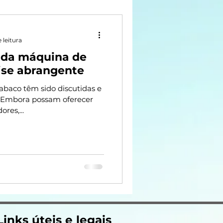
 leitura
s da máquina de
ise abrangente
baco têm sido discutidas e
. Embora possam oferecer
res,...
Links úteis e legais