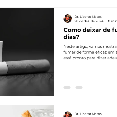
Dr. Liberto Matos
28 de dez. de 2024
8 min
Como deixar de f
dias?
Neste artigo, vamos mostr
fumar de forma eficaz em ap
está pronto para dizer adeus
Dr. Liberto Matos