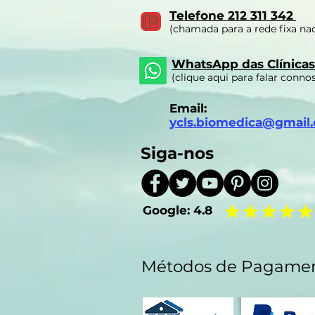
Telefone 212 311 342
(chamada para a rede fixa nac
WhatsApp das Clínicas
(clique aqui para falar conno
Email:
ycls.biomedica@gmail
Siga-nos
Google:
4.8
Métodos de Pagame