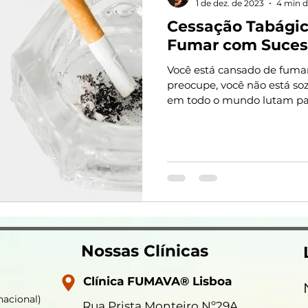
1 de dez. de 2023
4 min d
Cessação Tabágic
Fumar com Suces
Você está cansado de fumar
preocupe, você não está so
em todo o mundo lutam para
Nossas Clínicas
Clínica FUMAVA® Lisboa
nacional)
Rua Prista Monteiro Nº29A