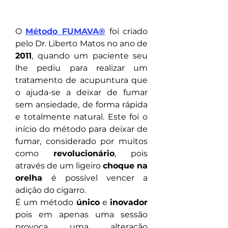
O 
Método FUMAVA®
foi criado 
pelo Dr. Liberto Matos no ano de 
2011
, quando um paciente seu 
lhe pediu para realizar um 
tratamento de acupuntura que 
o ajuda-se a deixar de fumar 
sem ansiedade, de forma rápida 
e totalmente natural. Este foi o 
início do método para deixar de 
fumar, considerado por muitos 
como 
revolucionário
, pois 
através de um ligeiro 
choque na 
orelha 
​é possível vencer a 
adição do cigarro.
​É um método 
único
 e 
inovador
pois em apenas uma sessão 
provoca uma alteração 