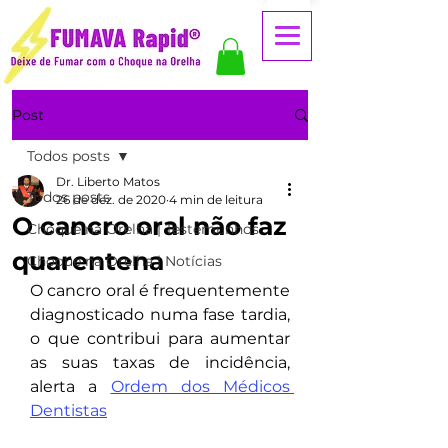
Post
Todos posts
Dr. Liberto Matos
Todos posts
26 de dez. de 2020
4 min de leitura
O cancro oral não faz
Choque na Orelha | Testemunhos
quarentena
Choque na Orelha | Notícias
O cancro oral é frequentemente 
diagnosticado numa fase tardia, 
o que contribui para aumentar 
as suas taxas de incidência, 
alerta a 
Ordem dos Médicos 
Dentistas