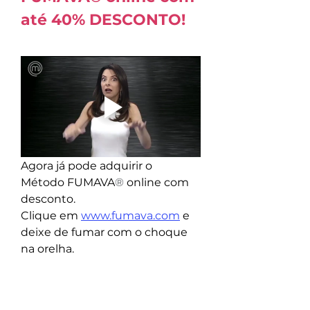
até 40% DESCONTO!
Agora já pode adquirir o 
Método FUMAVA
®
 online com 
desconto. 
Clique em 
www.fumava.com
 e 
deixe de fumar com o choque 
na orelha.