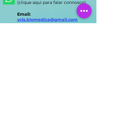
WhatsApp das Clínicas
(clique aqui para falar connosco)
Email:
ycls.biomedica@gmail.com
Nossas Clínicas
Clínica FUMAVA® Lisboa
Rua Prista Monteiro Nº29A
1600-792
Telheiras | Carnide |
Lisboa
Licença ERS N.º 15527/2018
Direção Clínica: Dr. Liberto
Alexandre Rodas Matos
Horário de Atendimento
Lisboa:
segunda das 8h-17h e
quarta-feira das 9h30-17h
Clínica FUMAVA® Montijo
Avenida João XXIII Nº338
2870-090
Montijo | Setúbal