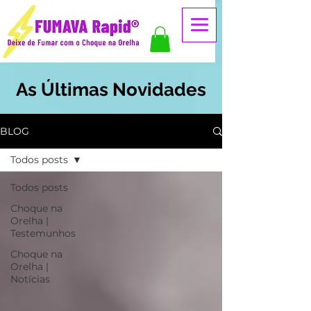
As Últimas Novidades
BLOG
Todos posts
Todos posts
Choque na
Orelha |
Testemunhos
Choque na
Orelha |
Notícias