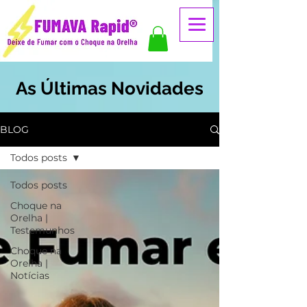
As Últimas Novidades
BLOG
Todos posts
Todos posts
Choque na
Orelha |
Testemunhos
Choque na
Orelha |
Notícias