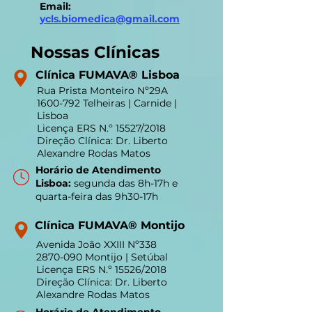
(clique aqui para falar connosco)
Email:
ycls.biomedica@gmail.com
Nossas Clínicas
Clínica FUMAVA® Lisboa
Rua Prista Monteiro Nº29A
1600-792
Telheiras | Carnide |
Lisboa
Licença ERS N.º 15527/2018
Direção Clínica: Dr. Liberto
Alexandre Rodas Matos
Horário de Atendimento
Lisboa:
segunda das 8h-17h e
quarta-feira das 9h30-17h
Clínica FUMAVA® Montijo
Avenida João XXIII Nº338
2870-090
Montijo | Setúbal
Licença ERS N.º 15526/2018
Direção Clínica: Dr. Liberto