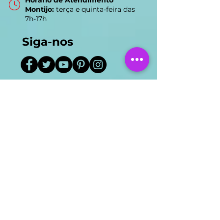
Alexandre Rodas Matos
Horário de Atendimento
Montijo:
terça e quinta-feira das
7h-17h
Siga-nos
Google:
4.8
Links úteis e legais
Navegação rápida
Método FUMAVA® (Perguntas
Frequentes)
Blog e Investigação
Acupuntura Bioenergética
(clinimeso.com)