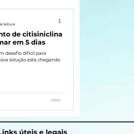
e leitura
to de citisiniclina
mar em 5 dias
 desafio difícil para
ova solução está chegando
Links úteis e legais