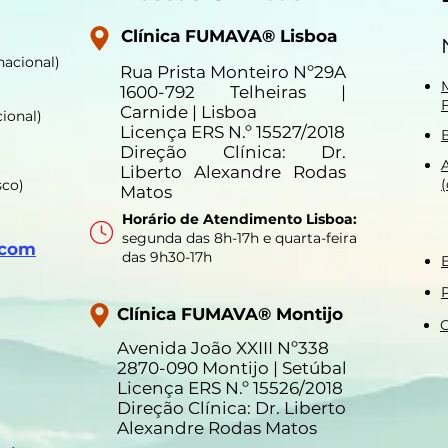
Clínica FUMAVA® Lisboa
nacional)
Rua Prista Monteiro Nº29A
1600-792 Telheiras |
Carnide | Lisboa
ional)
Licença ERS N.º 15527/2018
Direção Clínica: Dr.
Liberto Alexandre Rodas
sco)
Matos
Horário de Atendimento Lisboa:
segunda das 8h-17h e quarta-feira
.com
das 9h30-17h
P
Clínica FUMAVA® Montijo
C
Avenida João XXIII Nº338
2870-090 Montijo | Setúbal
Licença ERS N.º 15526/2018
Direção Clínica: Dr. Liberto
Alexandre Rodas Matos