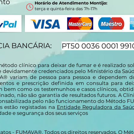
nto
Horário de Atendimento Montijo:
terça e quinta-feira das 7h-17h
IA BANCÁRIA:
PT50 0036 0001 991
do clínico para deixar de fumar e é realizado sob
e devidamente credenciados pelo Ministério da Saúd
A® variam de pessoa para pessoa e dependem do
entos e prescrição definida em consulta para dei
m bem como os testemunhos e casos clínicos, obt
ado, não são garantia de resultados futuros. A Clíni
ponsabilizada pelo não funcionamento do Método 
os estão registadas na
Entidade Reguladora da Saú
ade e segurança dos seus serviços
 Matos - FUMAVA®. Todos os direitos reservados. O M