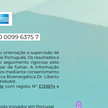
0 0099 6375 7
 orientação e supervisão de
e Português. Os resultados e
 seguimento rigoroso pelo
xar de fumar. A informação
idos mediante consentimento
ca Bioenergética Dr. Liberto
FUMAVA®.
de
com registo Nº
E139874
e
étodo Inovador em Portugal