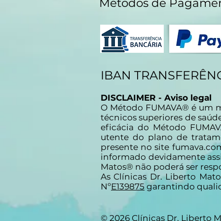
Métodos de Pagame
IBAN TRANSFERÊNC
DISCLAIMER - Aviso legal
O Método FUMAVA® é um méto
técnicos superiores de saúd
eficácia do Método FUMAV
utente do plano de tratam
presente no site fumava.co
informado devidamente assin
Matos® não poderá ser res
As Clínicas Dr. Liberto Mat
Nº
E139875
garantindo qualid
© 2026 Clínicas Dr. Liberto