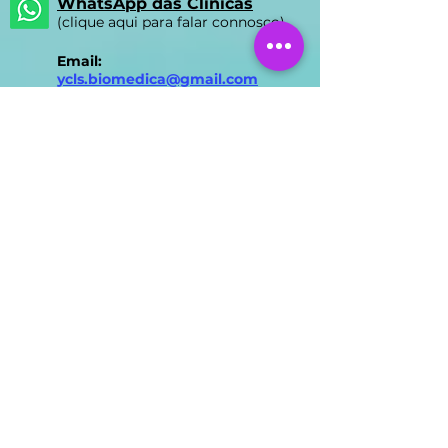
WhatsApp das Clínicas
(clique aqui para falar connosco)
Email:
ycls.biomedica@gmail.com
Nossas Clínicas
Clínica FUMAVA® Lisboa
Rua Prista Monteiro Nº29A
1600-792
Telheiras | Carnide |
Lisboa
Licença ERS N.º 15527/2018
Direção Clínica: Dr. Liberto
Alexandre Rodas Matos
Horário de Atendimento
Lisboa:
segunda das 8h-17h e
quarta-feira das 9h30-17h
Clínica FUMAVA® Montijo
Avenida João XXIII Nº338