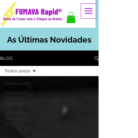
As Últimas Novidades
BLOG
Todos posts
Todos posts
Choque na
Orelha |
Testemunhos
Choque na
Orelha |
Notícias