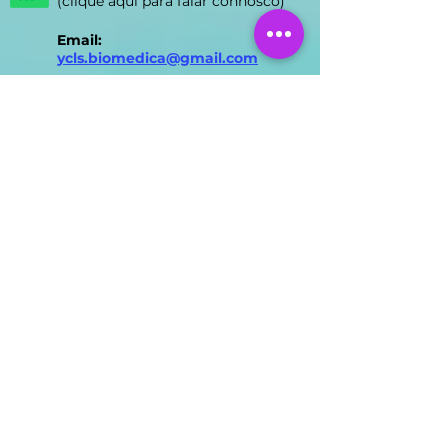
WhatsApp das Clínicas
(clique aqui para falar connosco)
Email:
ycls.biomedica@gmail.com
Nossas Clínicas
Clínica FUMAVA® Lisboa
Rua Prista Monteiro Nº29A
1600-792
Telheiras | Carnide |
Lisboa
Licença ERS N.º 15527/2018
Direção Clínica: Dr. Liberto
Alexandre Rodas Matos
Horário de Atendimento
Lisboa:
segunda das 8h-17h e
quarta-feira das 9h30-17h
Clínica FUMAVA® Montijo
Avenida João XXIII Nº338
2870-090
Montijo | Setúbal