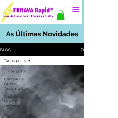
As Últimas Novidades
BLOG
Todos posts
Todos posts
Choque na
Orelha |
Testemunhos
Choque na
Orelha |
Notícias