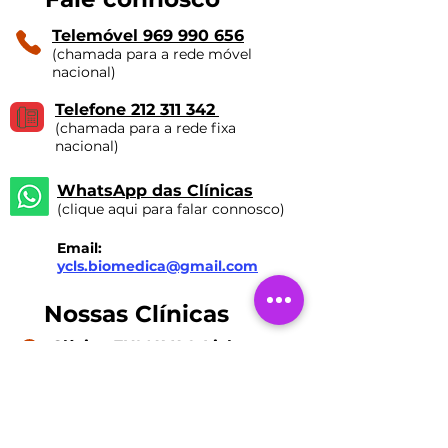
Telemóvel 969 990 656
(chamada para a rede móvel
nacional)
Telefone 212 311 342
(chamada para a rede fixa
nacional)
WhatsApp das Clínicas
(clique aqui para falar connosco)
Email:
ycls.biomedica@gmail.com
Nossas Clínicas
Clínica FUMAVA® Lisboa
Rua Prista Monteiro Nº29A
1600-792
Telheiras | Carnide |
Lisboa
Licença ERS N.º 15527/2018
Direção Clínica: Dr. Liberto