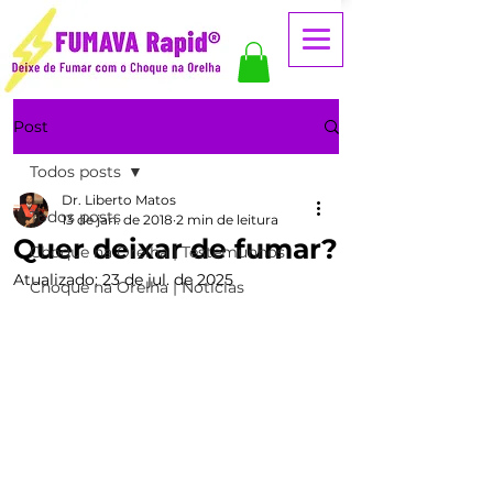
Post
Todos posts
Dr. Liberto Matos
Todos posts
13 de jan. de 2018
2 min de leitura
Quer deixar de fumar?
Choque na Orelha | Testemunhos
Atualizado:
23 de jul. de 2025
Choque na Orelha | Notícias