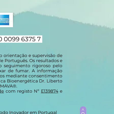
0 0099 6375 7
 orientação e supervisão de
e Português. Os resultados e
 seguimento rigoroso pelo
xar de fumar. A informação
idos mediante consentimento
ca Bioenergética Dr. Liberto
FUMAVA®.
de
com registo Nº
E139874
e
étodo Inovador em Portugal