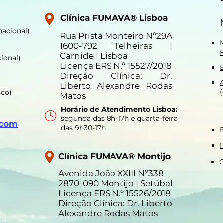
Clínica FUMAVA® Lisboa
nacional)
Rua Prista Monteiro Nº29A
1600-792 Telheiras |
Carnide | Lisboa
ional)
Licença ERS N.º 15527/2018
Direção Clínica: Dr.
Liberto Alexandre Rodas
sco)
Matos
Horário de Atendimento Lisboa:
segunda das 8h-17h e quarta-feira
.com
das 9h30-17h
P
Clínica FUMAVA® Montijo
C
Avenida João XXIII Nº338
2870-090 Montijo | Setúbal
Licença ERS N.º 15526/2018
Direção Clínica: Dr. Liberto
Alexandre Rodas Matos