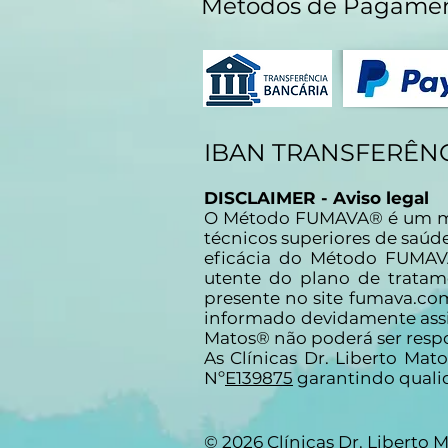
Métodos de Pagame
IBAN TRANSFERÊNC
DISCLAIMER - Aviso legal
O Método FUMAVA® é um méto
técnicos superiores de saúd
eficácia do Método FUMAV
utente do plano de tratam
presente no site fumava.co
informado devidamente assin
Matos® não poderá ser res
As Clínicas Dr. Liberto Mat
Nº
E139875
garantindo qualid
© 2026 Clínicas Dr. Liberto