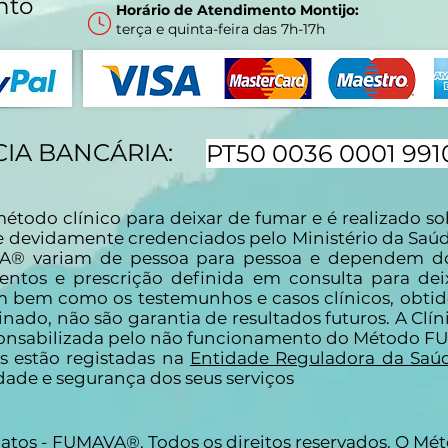
nto
Horário de Atendimento Montijo:
terça e quinta-feira das 7h-17h
IA BANCÁRIA:
PT50 0036 0001 991
do clínico para deixar de fumar e é realizado sob
e devidamente credenciados pelo Ministério da Saúd
A® variam de pessoa para pessoa e dependem do
entos e prescrição definida em consulta para dei
m bem como os testemunhos e casos clínicos, obt
ado, não são garantia de resultados futuros. A Clíni
ponsabilizada pelo não funcionamento do Método 
os estão registadas na
Entidade Reguladora da Saú
ade e segurança dos seus serviços
 Matos - FUMAVA®. Todos os direitos reservados. O M