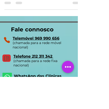
definitivamente com uma sessão de
cessação tabágica...
Fale connosco
Telemóvel 969 990 656
(chamada para a rede móvel
nacional)
Telefone 212 311 342
(chamada para a rede fixa
nacional)
WhatsApp das Clínicas
(clique aqui para falar connosco)
Email:
ycls.biomedica@gmail.com